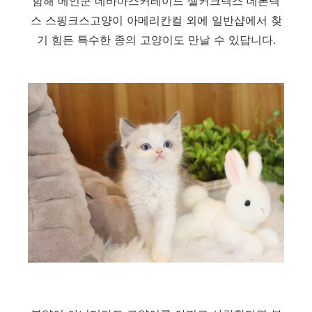
함해 메인쿤 네바마스커레이드 셀커크렉스 데본렉
스 스핑크스고양이 아메리칸컬 외에 일반샵에서 찾
기 힘든 특수한 종의 고양이도 만날 수 있답니다.