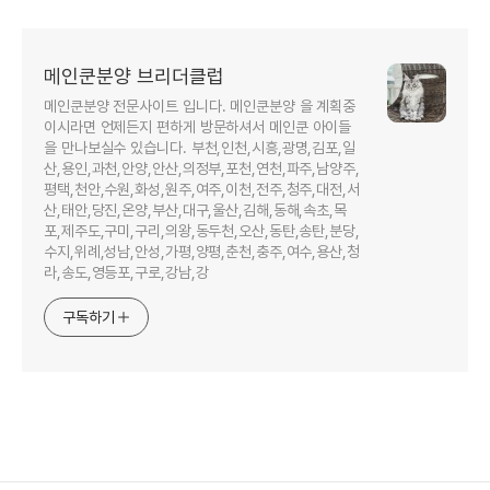
메인쿤분양 브리더클럽
메인쿤분양 전문사이트 입니다. 메인쿤분양 을 계획중
이시라면 언제든지 편하게 방문하셔서 메인쿤 아이들
을 만나보실수 있습니다. 부천,인천,시흥,광명,김포,일
산,용인,과천,안양,안산,의정부,포천,연천,파주,남양주,
평택,천안,수원,화성,원주,여주,이천,전주,청주,대전,서
산,태안,당진,온양,부산,대구,울산,김해,동해,속초,목
포,제주도,구미,구리,의왕,동두천,오산,동탄,송탄,분당,
수지,위례,성남,안성,가평,양평,춘천,충주,여수,용산,청
라,송도,영등포,구로,강남,강
구독하기