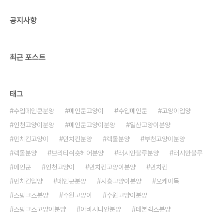
공지사항
최근 포스트
태그
수입메인쿤분양
메인쿤고양이
수입메인쿤
고양이입양
인천고양이분양
메인쿤고양이분양
일산고양이분양
먼치킨고양이
먼치킨분양
렉돌분양
부천고양이분양
랙돌분양
브리티쉬숏헤어분양
러시안블루분양
러시안블루
메인쿤
인천고양이
먼치킨고양이분양
먼치킨
먼치킨입양
메인쿤분양
시흥고양이분양
오케이독
스핑크스분양
수원고양이
수원고양이분양
스핑크스고양이분양
아비시니안분양
데본렉스분양