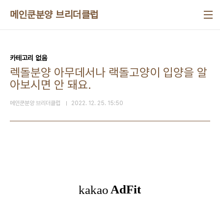
본문 바로가기
메인쿤분양 브리더클럽
카테고리 없음
렉돌분양 아무데서나 랙돌고양이 입양을 알
아보시면 안 돼요.
메인쿤분양 브리더클럽
2022. 12. 25. 15:50