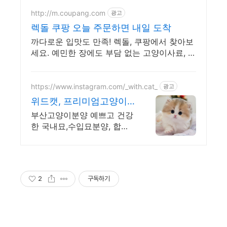
http://m.coupang.com
광고
렉돌 쿠팡 오늘 주문하면 내일 도착
까다로운 입맛도 만족! 렉돌, 쿠팡에서 찾아보
세요. 예민한 장에도 부담 없는 고양이사료, 쿠
팡에서 편하게.
https://www.instagram.com/_with.cat_
광고
위드캣, 프리미엄고양이
분양샵
부산고양이분양 예쁘고 건강
한 국내묘,수입묘분양, 합리
적인분양가,실시간영상전송
가능
2
구독하기