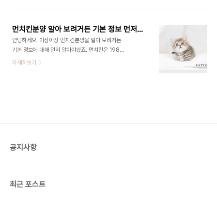
는지에 따라서 건강과 위생 청결상태가 다릅니다. 같
좋은 동행을 위해 결코 잊으면 안되는 부분들이 있습
은 묘종이며 비슷한 수준의 퀄리티라도 펫샵에 따라
니다. 고양이를 선택할 때 외형적인 측면도 중요..
분양하는 비용이 2배 3배 넘게 차이 나는 경우도 많
먼치킨분양 알아 보려거든 기본 정보 먼저(성격 특징 종류 입양 분양가)
습니다. 따라서 펫샵의 선정이 정말 중요하단 얘기를
안녕하세요. 아장아장 먼치킨분양을 알아 보려거든
반드시 해드리고 싶습니다. 고양이는 묘종에 따라 그
기본 정보에 대해 먼저 알아야겠죠. 먼치킨은 1980
리고 체형이나 외모별로 분양가 큰 차이가 납니다. 새
년대 미국에서 처음 발견 된 고양이로 알려져 있습니
자세히보기
가족을 들이는만큼 가격거품이 없고 합리적인 분양
다. 인위적인 교배종이 아닌 자연발생한 돌연변이 종
가면 처음부터 분위기가 더욱 좋지 않을까요. 20년
이라 할 수 있어요. 먼치킨 고양이의 가장 큰 특징은
전통의 캐터리본점은 이것저것 거품 없이 고양이 본
짧은 다리입니다. 그래서 '오즈의 마법사'에 나오는
질에 대한 분양가만을 책정했기 때문에 더 쌀 수 있답
난쟁이 먼치킨에서 유래 된 이름이라고 합니다. 먼치
니다. ..
킨은 국제고양이협회에서는 정식 묘종으로 인정하고
있습니다. 하지만 국제고양이애호가협회에서는 유전
질환의 우려로 인해 정식 묘종으로 인정하고 있지 않
다고 해요. 귀여운 외모와 아장아장 걷는 모습 때문에
공지사항
많은 분들의 사랑을 받고 있는데요. 외형적 특징을 살
펴보면 짧은 다리에 긴 몸통이 가장 큰 특징이자 매력
이라고 할 수 있어요. 얼굴과 외모는 교배하는 묘종에
..
최근 포스트