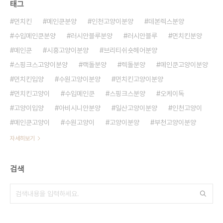
태그
먼치킨
메인쿤분양
인천고양이분양
데본렉스분양
수입메인쿤분양
러시안블루분양
러시안블루
먼치킨분양
메인쿤
시흥고양이분양
브리티쉬숏헤어분양
스핑크스고양이분양
랙돌분양
렉돌분양
메인쿤고양이분양
먼치킨입양
수원고양이분양
먼치킨고양이분양
먼치킨고양이
수입메인쿤
스핑크스분양
오케이독
고양이입양
아비시니안분양
일산고양이분양
인천고양이
메인쿤고양이
수원고양이
고양이분양
부천고양이분양
자세히보기
검색