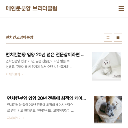
본문 바로가기
메인쿤분양 브리더클럽
먼치킨고양이분양
먼치킨분양 입양 20년 넘은 전문샵이라면 믿을 수 있겠죠.
먼치킨분양 입양 20년 넘은 전문샵이라면 믿을 수
있겠죠. 고양이를 키우기에 앞서 오랜 시간 즐거운 반
려 생활을 위해서 절대로 잊으면 안되는 점들이 있습
자세히보기
니다. 고양이를 분양할 때 외모도 중요하지만 그 외의
부분에 대하여 신중한 고려가 필요합니다. 어떤 성격
을 지니고 있는지 어떠한 특성을 가진 종인지 그리고
얼마 만큼의 덩치로 크는지를 미리 알고 나서 입양하
먼치킨분양 입양 20년 전통에 최적의 케어시스템으로 관리 받고 있다면요.
셔야 해요. 똑같은 묘종이라도 외모는 물론 성격이 대
먼치킨분양 입양 20년 전통에 최적의 케어시스템으
부분 다릅니다. 대다수 분들이 어릴 때부터 같이 살아
로 관리 받고 있다면요. 안녕하세요. 고양이펫샵이 대
야 기본적 훈련이나 교육이 제대로 되겠지라는 생각
부분 다르지 않을 거라고 말하는 분들이 많은데요. 절
자세히보기
에 2개월령의 아기 고양이를 선호하는 것 같더라고
대 그렇지 않습니다. 펫샵에 따라서 건강 분양가도 분
요. 펫샵에서 분양을 받을 수 있는 고양이들은 생후
양 뒤 사후관리 시스템도 각각 다르기 때문입니다. 어