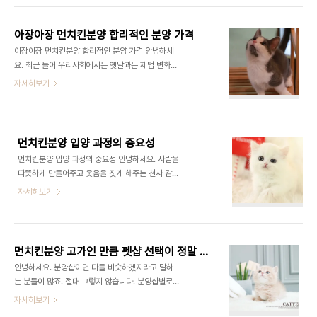
60일 이상 무조건 넘어야만 해요. 이 부분에 대하여
느 정도의 케어 및 관리를 받고 있느냐에 따라서 건강
확인하셔야 합니다. 관련 법으로 그러도록 정해져 ..
은 물론 위생 등 모든 게 다릅니다. 같은 종이며 차이
아장아장 먼치킨분양 합리적인 분양 가격
나지 않는 퀄리티를 지녔어도 고양이 분양펫샵에 따
아장아장 먼치킨분양 합리적인 분양 가격 안녕하세
라서 분양가가 두 배 넘게 차이가 나는 경우가 많아
요. 최근 들어 우리사회에서는 옛날과는 제법 변화된
요. 그러니까 분양샵 선택이 진짜 중요하단 말을 반드
시선으로 인해 많은 분들이 고양이 입양을 알아보러
자세히보기
시 드리고 싶습니다. 고양이는 묘종에 따라 그리고 외
방문해 주시는데요. 저 역시 그러했죠. 제 어릴 때만
모나 체형에 따라 분양가 차이가 납니다. 새로운 가족
해도 현재 귀여운 반려묘들은 부정탄 존재로 여겨지
을 맞이하는 만큼 분양가에 거품이 없고 합리적인 분
는 분들이 상당해서 다른 분들이 기피 하거나 했는데
양가라면 처음부터 느낌이 더욱 좋잖습니까. 캐..
요. 현재 진짜 멍멍이만큼 또는 멍멍이보다 한결 선호
먼치킨분양 입양 과정의 중요성
도가 높은 게 바로 이 반려묘들인 것 같아요. 이러한
먼치킨분양 입양 과정의 중요성 안녕하세요. 사람을
것들을 떠올리면 지금 시대에 지낸다는 게 정말 천만
따뜻하게 만들어주고 웃음을 짓게 해주는 천사 같은
다행이라는 기분이 드네요. 왜냐하면 예전에 지내게
존재가 있어요. 그 천사들은 바로 강아지와 고양이가
자세히보기
되었다면 고양이들의 깜찍함을 모르고 있었을 거니
아닐까 생각이 됩니다.천사들과 함께하는 삶! 꿈꾼 적
깐요. 사실은 전 처음부터 좋아한 것은 아니었거든요.
이 있지 않나요. 근래 주변을 살펴보면 강아지도 정말
예전에 처음 독립했을 때 학교 근처 원룸에 살고 있었
많이 키우지만 고양이를 키우는 애묘인 분들도 많더
는데 그 시절에는 싫어하기보단 공격할 거 같은 느낌
라고요. 고양이 입양이 지속적으로 늘고 있는 이유는
들이..
먼치킨분양 고가인 만큼 펫샵 선택이 정말 중요해요.
분명히 있는 것 같습니다. 고양이의 최고 강점은 배변
안녕하세요. 분양샵이면 다들 비슷하겠지라고 말하
훈련이 불필요하다는 점이에요. 또한 독립적 성향이
는 분들이 많죠. 절대 그렇지 않습니다. 분양샵별로
있어서 부재 시 강아지 보단 외로움을 적게 느낀다는
건강 분양가도 분양 뒤 사후관리 시스템도 대부분 다
자세히보기
거예요. 혼자 사시는 분들이 확실히 고양이를 많이 기
르기 때문입니다. 어느 정도의 케어와 관리를 받았었
르더라고요. 고양이를 키우시기에 우선하여 긴 세월