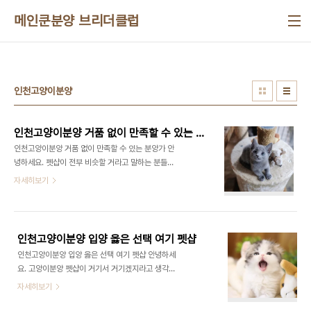
본문 바로가기
메인쿤분양 브리더클럽
인천고양이분양
인천고양이분양 거품 없이 만족할 수 있는 분양가
인천고양이분양 거품 없이 만족할 수 있는 분양가 안
녕하세요. 펫샵이 전부 비슷할 거라고 말하는 분들이
많은데요. 결코 그렇지않아요. 샵마다 건강 상태도 분
자세히보기
양가도 분양 후 사후관리 시스템 또한 모두 다르거든
요. 어떤 케어와 관리를 받았었는지에 근거해 건강과
위생 청결상태가 달라요. 같은 묘종이고 비슷한 수준
의 퀄리티를 지녔어도 펫샵에 따라 분양하는 비용이
인천고양이분양 입양 옳은 선택 여기 펫샵
2~3배 이상 다른 경우도 많은데요. 따라서 분양샵의
인천고양이분양 입양 옳은 선택 여기 펫샵 안녕하세
선정이 정말 중요한 것이란 말씀을 꼭 해두고 싶고요.
요. 고양이분양 펫샵이 거기서 거기겠지라고 생각하
고양이는 묘종별로 또 외모 체형별 분양비 차이가 큽
시는 분들이 많은데요. 절대로 그렇지 않아요. 펫샵에
자세히보기
니다. 새로운 식구를 들이는 만큼 거품이 없고 합당한
따라서 건강 분양가 분양하고 난 후 사후관리 시스템
분양가라고 하면 첫 대면부터 감정이 더더욱 좋잖습
도 각각 다르기 때문입니다. 어떤 케어 및 관리를 받