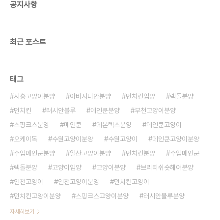
공지사항
우기에 앞서 긴 세월 즐거운 반려를 위해서 꼭 잊으면
안되는 부분들이 있습니다. 고양이 분양 시 겉모습도
중요하긴 하지만 그 외의 것들에 관해서도 깊은 고
민..
최근 포스트
태그
시흥고양이분양
아비시니안분양
먼치킨입양
랙돌분양
먼치킨
러시안블루
메인쿤분양
부천고양이분양
스핑크스분양
메인쿤
데본렉스분양
메인쿤고양이
오케이독
수원고양이분양
수원고양이
메인쿤고양이분양
수입메인쿤분양
일산고양이분양
먼치킨분양
수입메인쿤
렉돌분양
고양이입양
고양이분양
브리티쉬숏헤어분양
인천고양이
인천고양이분양
먼치킨고양이
먼치킨고양이분양
스핑크스고양이분양
러시안블루분양
자세히보기