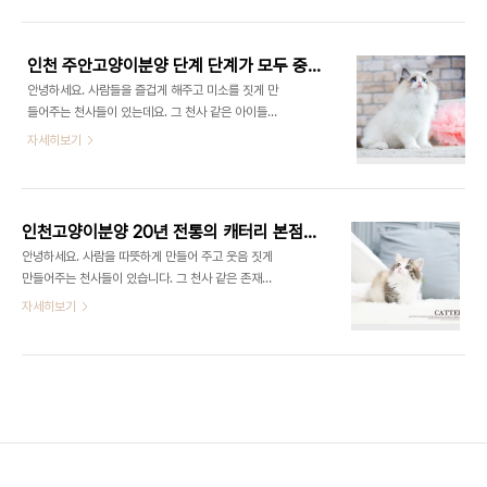
면 강아지도 많이 키우지만 고양이를 키우시는 애묘
는 것이 필요합니다. 같은 묘종임에도 외모 뿐 아니라
인들도 많더라고요. 고양이 입양이 지속적으로 늘어
성격이 조금씩은 다르거든요. 많은 사람들이 어..
가는 이유는 분명 있습니다. 고양이의 가장 큰 장점은
인천 주안고양이분양 단계 단계가 모두 중요해요.
배변 훈련과정이 불필요하다는 점이죠. 또 독립적 성
안녕하세요. 사람들을 즐겁게 해주고 미소를 짓게 만
향이 있는지라 집을 비우더라도 강아지와 비교해 쓸
들어주는 천사들이 있는데요. 그 천사 같은 아이들은
쓸함을 적게 느낀다는 거예요. 혼자 사는 집에서 특히
역시 강아지와 고양이가 아닐까 싶어요. 천사와의 누
자세히보기
나 고양이를 정말 많이 키우시더라고요. 고양이를 키
리는 인생! 상상하신 때가 있으신가요? 근래에 주위
우기에 앞서 오랜 시간 즐거운 동행을 위해선 결코 놓
를 돌다 보면 강아지도 진짜 많이 기르시지만 고양이
치면 안되는 부분들이 있습니다. 고양이를 분양할 때
를 기르시는 애묘인들도 많더라고요. 고양이 입양이
외형적인 측면도 중요하지만 그 외 부분에 관해서도
꾸준하게 증가하는 이유는 분명히 있는 거 같아요. 고
신중..
인천고양이분양 20년 전통의 캐터리 본점이라면
양이의 장점 중 하나는 배변 훈련의 과정이 불필요하
안녕하세요. 사람을 따뜻하게 만들어 주고 웃음 짓게
다는 점이죠. 또한 독립적인 경향이 있어 외출 시 강
만들어주는 천사들이 있습니다. 그 천사 같은 존재는
아지 보다 외로움을 덜 느낀다는 거예요. 혼자 사시는
무엇보다 강아지와 고양이가 아닐까요. 천사들과의
자세히보기
분들이 특히 고양이를 많이 기르더라고요. 고양이를
행복한 삶! 꿈꾼 순간이 있으세요? 근래에 강아지도
키우기에 앞서 오랫동안 즐거운 반려 생활을 위해서
많이 키우시지만 고양이를 기르시는 분들도 많더라
절대로 놓치면 안되는 부분들이 있습니다. 고양이 분
고요. 고양이 입양 인구가 꾸준하게 늘고 있는 사유는
양 시 겉모습도 중요하겠지만 그 밖의 요소들에 관해
분명 있습니다. 고양이의 최고 메리트는 배변을 훈련
서..
시키는 것이 필요 없다는 것이에요. 그리고 또 독립적
인 성향이 있는지라 집을 비우더라도 강아지와 비교
해 외로움을 비교적 적게 타는 점입니다. 1인 가구에
서 특히나 고양이를 많이 기르더라고요. 고양이를 키