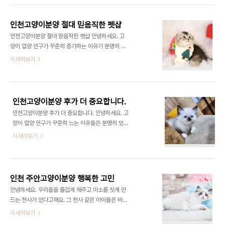
니까. 인천고양이분양 캐터리본점은 이러저러한 거
고 있느냐에 따라 건강은 물론 위생 등 모든 게 다르
품이 없이 고양이 만 생각한 분양비용을 책정했기
니까요. 동종의 종이고 차이 나지 않는 퀄리티라도 고
때..
인천고양이분양 절대 믿음직한 펫샵
양이샵별 분양하는 가격이 두 배 이상 차이가 발생하
인천고양이분양 절대 믿음직한 펫샵 안녕하세요. 고
는 경우도 많습니다. 그러니까 펫샵 선택 자체가 진짜
양이 입양 인구가 꾸준히 증가하는 이유가 분명히 있
중요하다는 말씀을 분명히 하고 싶네요. 고양이는 묘
는 거 같아요. 고양이의 장점 중 하나는 배변을 훈련
자세히보기
종별로 또 체형이나 외모별로 분양가 차이가 있습니
시키는 것이 필요가 없다는 점이죠. 또한 독립적인 경
다. 새로운 가족을 맞이하는 만큼 거품 없고 합당한
향이 있는지라 외출 시 강아지 보단 외로움을 적게 느
분양가라면 처음부터 기분이 더욱 좋잖아요. 20년
낀다는 거예요. 혼자 사시는 분들이 특히나 고양이를
전통의 캐터리본점은 이런 저런 거품이 없이 고양이
많이 기르더라고요. 고양이를 키우기에 앞서 긴 시간
본..
인천고양이분양 후가 더 중요합니다.
즐거운 반려 생활을 위해서 꼭 놓치면 안되는 점들이
인천고양이분양 후가 더 중요합니다. 안녕하세요. 고
있습니다. 고양이 분양 시 외모도 중요하지만 그 밖의
양이 입양 인구가 꾸준히 느는 이유들은 분명히 있는
요소에 관해서도 신중한 신중함도 필요하다고 봅니
거 같아요. 고양이의 최고 좋은 점은 배변 훈련의 과
자세히보기
다. 어떤 성격을 지녔는지 어떠한 특성을 가진 고양이
정이 불필요하다는 것이죠. 또한 독립적 성향이 있어
인지 그리고 얼마만 한 덩치로 크는지를 사전에 알고
서 외출 시 강아지 보단 쓸쓸함을 적게 느낀다는 거예
나서 입양하셔야 해요. 똑같은 묘종임에도 외모는 물
요. 혼자 사시는 분들이 확실히 고양이를 많이들 키우
론 성향이 각기 다릅니다. 많은 사람들이 어릴 때..
더라고요. 고양이를 키우기에 앞서 오랫동안 즐거운
인천 주안고양이분양 행복한 고민
반려 생활을 위해선 꼭 잊어서는 안되는 점들이 있습
안녕하세요. 우리들을 즐겁게 해주고 미소를 짓게 만
니다. 고양이를 선택할 때 외모도 중요하긴 하지만 그
드는 천사가 있다고해요. 그 천사 같은 아이들은 바로
외의 부분들에 대하여 많은 고려가 필요하다고 봅니
강아지와 고양이가 아닐까 싶습니다. 천사들과의 함
자세히보기
다. 어떤 성격을 가졌는지 어떠한 특성의 종인지 또한
께하는 삶! 꿈꿔보신 적 있으십니까? 근래 주변을 보
어느 정도의 덩치로 자랄지를 우선 알고 나서 입양하