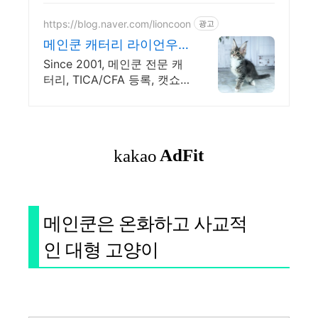
와우회원 캐시적립으로 더
이득보세요.
https://blog.naver.com/lioncoon
광고
메인쿤 캐터리 라이언우
즈
Since 2001, 메인쿤 전문 캐
터리, TICA/CFA 등록, 캣쇼
입상
메인쿤은 온화하고 사교적
인 대형 고양이