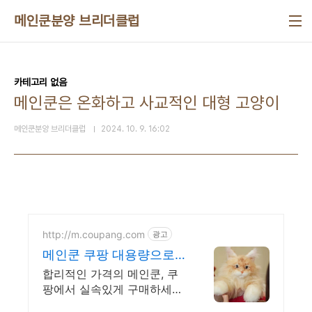
본문 바로가기
메인쿤분양 브리더클럽
카테고리 없음
메인쿤은 온화하고 사교적인 대형 고양이
메인쿤분양 브리더클럽
2024. 10. 9. 16:02
http://m.coupang.com
광고
메인쿤 쿠팡 대용량으로
넉넉하게 사용
합리적인 가격의 메인쿤, 쿠
팡에서 실속있게 구매하세요.
가계 경제에 도움되는 제품,