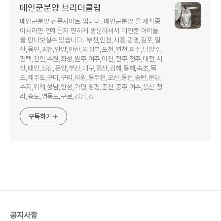
메인쿤분양 브리더클럽
메인쿤분양 전문사이트 입니다. 메인쿤분양 을 계획중
이시라면 언제든지 편하게 방문하셔서 메인쿤 아이들
을 만나보실수 있습니다. 부천,인천,시흥,광명,김포,일
산,용인,과천,안양,안산,의정부,포천,연천,파주,남양주,
평택,천안,수원,화성,원주,여주,이천,전주,청주,대전,서
산,태안,당진,온양,부산,대구,울산,김해,동해,속초,목
포,제주도,구미,구리,의왕,동두천,오산,동탄,송탄,분당,
수지,위례,성남,안성,가평,양평,춘천,충주,여수,용산,청
라,송도,영등포,구로,강남,강
구독하기
공지사항