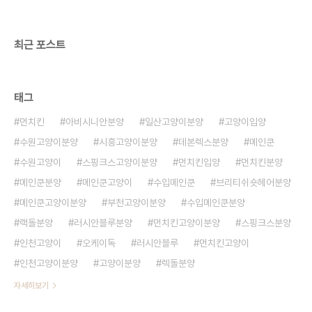
최근 포스트
태그
먼치킨
아비시니안분양
일산고양이분양
고양이입양
수원고양이분양
시흥고양이분양
데본렉스분양
메인쿤
수원고양이
스핑크스고양이분양
먼치킨입양
먼치킨분양
메인쿤분양
메인쿤고양이
수입메인쿤
브리티쉬숏헤어분양
메인쿤고양이분양
부천고양이분양
수입메인쿤분양
랙돌분양
러시안블루분양
먼치킨고양이분양
스핑크스분양
인천고양이
오케이독
러시안블루
먼치킨고양이
인천고양이분양
고양이분양
렉돌분양
자세히보기