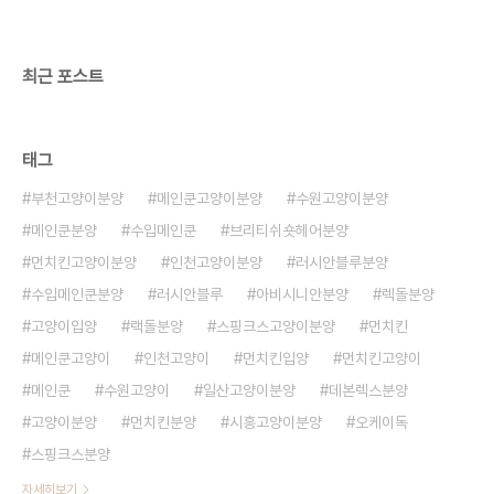
최근 포스트
태그
부천고양이분양
메인쿤고양이분양
수원고양이분양
메인쿤분양
수입메인쿤
브리티쉬숏헤어분양
먼치킨고양이분양
인천고양이분양
러시안블루분양
수입메인쿤분양
러시안블루
아비시니안분양
렉돌분양
고양이입양
랙돌분양
스핑크스고양이분양
먼치킨
메인쿤고양이
인천고양이
먼치킨입양
먼치킨고양이
메인쿤
수원고양이
일산고양이분양
데본렉스분양
고양이분양
먼치킨분양
시흥고양이분양
오케이독
스핑크스분양
자세히보기