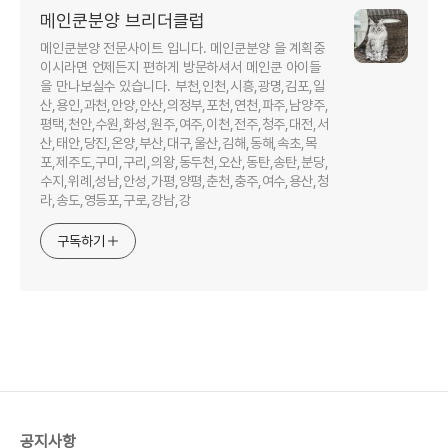
메인쿤분양 브리더클럽
메인쿤분양 전문사이트 입니다. 메인쿤분양 을 계획중
이시라면 언제든지 편하게 방문하셔서 메인쿤 아이들
을 만나보실수 있습니다. 부천,인천,시흥,광명,김포,일
산,용인,과천,안양,안산,의정부,포천,연천,파주,남양주,
평택,천안,수원,화성,원주,여주,이천,전주,청주,대전,서
산,태안,당진,온양,부산,대구,울산,김해,동해,속초,목
포,제주도,구미,구리,의왕,동두천,오산,동탄,송탄,분당,
수지,위례,성남,안성,가평,양평,춘천,충주,여수,용산,청
라,송도,영등포,구로,강남,강
구독하기
공지사항